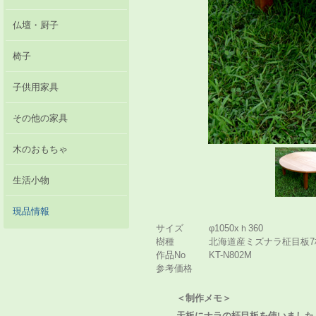
仏壇・厨子
椅子
子供用家具
その他の家具
木のおもちゃ
生活小物
現品情報
サイズ
φ1050xｈ360
樹種
北海道産ミズナラ柾目板
作品No
KT-N802M
参考価格
＜制作メモ＞
天板にナラの柾目板を使いました