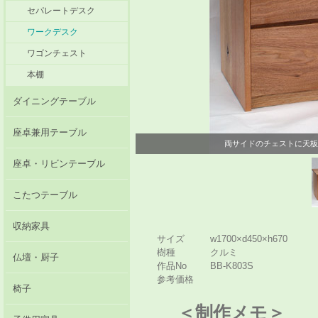
セパレートデスク
ワークデスク
ワゴンチェスト
本棚
ダイニングテーブル
座卓兼用テーブル
両サイドのチェストに天板を
座卓・リビンテーブル
こたつテーブル
収納家具
サイズ
w1700×d450×h670
樹種
クルミ
仏壇・厨子
作品No
BB-K803S
参考価格
椅子
＜制作メモ＞