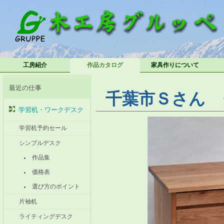
工房紹介
作品カタログ
家具作りについて
最近の仕事
千葉市Ｓさん 
学習机・ワークデスク
学習机予約セール
シンプルデスク
作品集
価格表
選び方のポイント
片袖机
ライティングデスク