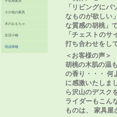
子供用家具
「リビングにパ
その他の家具
なものが欲しい」
な質感の胡桃」
木のおもちゃ
「チェストのサ
生活小物
打ち合わせをし
現品情報
＜お客様の声＞
胡桃の木肌の温
の香り・・・ 何
に感激いたしま
ら沢山のデスク
ライダーもこん
ものは、 家具